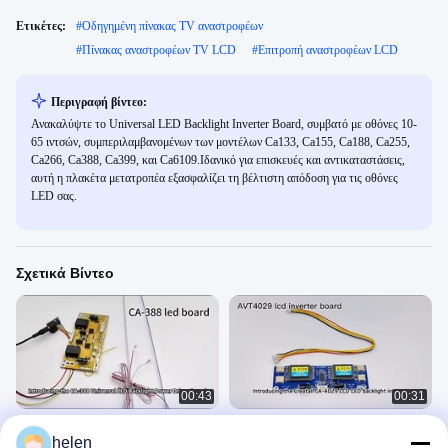
Ετικέτες:
#
Οδηγημένη πίνακας TV αναστροφέων
#
Πίνακας αναστροφέων TV LCD
#
Επιτροπή αναστροφέων LCD
Περιγραφή βίντεο:
Ανακαλύψτε το Universal LED Backlight Inverter Board, συμβατό με οθόνες 10-
65 ιντσών, συμπεριλαμβανομένων των μοντέλων Ca133, Ca155, Ca188, Ca255,
Ca266, Ca388, Ca399, και Ca6109.Ιδανικό για επισκευές και αντικαταστάσεις,
αυτή η πλακέτα μετατροπέα εξασφαλίζει τη βέλτιστη απόδοση για τις οθόνες
LED σας.
Σχετικά Βίντεο
00:43
00:31
Πίνακας μετατροπέα φώτων LED 10-
CA-4029 4 Φώτα Inverter Δελτίο LED
helen
65 ιντσών Ca133 Ca155 Ca188
Φώτα πίσω Δελτίο οδηγού 15-22