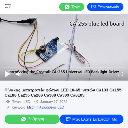
Τσάτ
Επικοινωνία
Πίνακας μετατροπέα φώτων LED 10-65 ιντσών Ca133 Ca155
Ca188 Ca255 Ca266 Ca388 Ca399 Ca6109
Πίνακα LED
January 17, 2025
Keyword:
Μέρη τηλεοράσεων LED
Συζήτηση
Μας Ελάτε Σε Επαφή Με