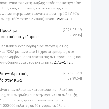
τερεοφωνικό ενισχυτή υψηλής απόδοσης κατηγορίας
o., Ltd., ένας κορυφαίος κατασκευαστής και
ν, είναι περήφανος να ανακοινώσει τηνDC 5V 20W
ενισχυτή(Μοντέλο 576055).Πίνακ...
ΔΙΑΒΆΣΤΕ
[2026-05-19
α Πρόσληψη
09:49:36]
λειστικός παγκόσμιος
 Electronics, ένας κορυφαίος επαγγελματίας
αι PCBA με πάνω από 15 χρόνια εμπειρίας στο
ά προσλαμβάνει αποκλειστικούς αντιπροσώπους και
 οικοδομήσει μια σταθερή φήμη γ...
ΔΙΑΒΆΣΤΕ
[2026-05-19
η Επαγγελματικός
09:39:54]
ς στην Κίνα
cs είναι επαγγελματίαςκατασκευαστής πλακέτων
μας, επικεντρωθήκαμε στην έρευνα και ανάπτυξη,
ηλής ποιότητας ηλεκτρονικών ενοτήτων,
000,000 πελάτες σε 60+ χώρες σε όλο τ...