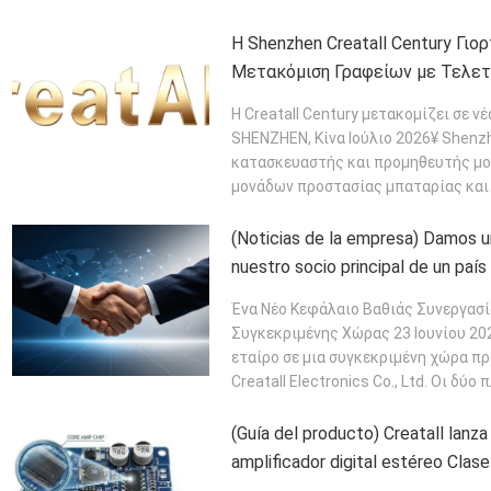
ΠΕΡΙΣΣΌΤΕΡΑ
Η Shenzhen Creatall Century Γι
Μετακόμιση Γραφείων με Τελετ
Σηματοδοτώντας μια Νέα Εποχ
Η Creatall Century μετακομίζει σε ν
SHENZHEN, Κίνα Ιούλιο 2026¥ Shenzhen
κατασκευαστής και προμηθευτής μο
μονάδων προστασίας μπαταρίας και 
ΠΕΡΙΣΣΌΤΕΡΑ
(Noticias de la empresa) Damos un
nuestro socio principal de un país
Creatall y profundizar la coopera
Ένα Νέο Κεφάλαιο Βαθιάς Συνεργασί
Συγκεκριμένης Χώρας 23 Ιουνίου 20
εταίρο σε μια συγκεκριμένη χώρα π
Creatall Electronics Co., Ltd. Οι δύο
ΠΕΡΙΣΣΌΤΕΡΑ
(Guía del producto) Creatall lanz
amplificador digital estéreo Clas
sonido envolvente 3D para un son