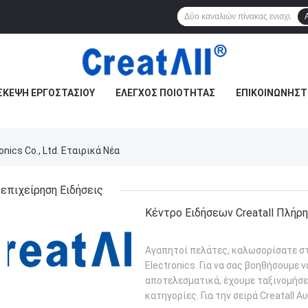
ΣΚΕΨΉ ΕΡΓΟΣΤΑΣΊΟΥ
ΈΛΕΓΧΟΣ ΠΟΙΌΤΗΤΑΣ
ΕΠΙΚΟΙΝΩΝΉΣΤ
onics Co., Ltd. Εταιρικά Νέα
επιχείρηση Ειδήσεις
Κέντρο Ειδήσεων Creatall Πλήρ
Αγαπητοί πελάτες, καλωσορίσατε στ
Electronics. Για να σας βοηθήσουμε
αποτελεσματικά, έχουμε ταξινομήσε
κατηγορίες. Για την σειρά Creatall Α