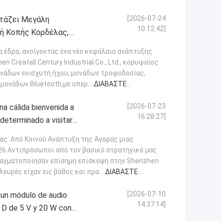
[2026-07-24
ορτάζει Μεγάλη
10:12:42]
ή Κοπής Κορδέλας,
ή Παγκόσμιας Επέκτασης
έα έδρα, ανοίγοντας ένα νέο κεφάλαιο ανάπτυξης
 Creatall Century Industrial Co., Ltd., κορυφαίος
νάδων ενισχυτή ήχου, μονάδων τροφοδοσίας,
μονάδων Bluetooth,με υπερ...
ΔΙΑΒΆΣΤΕ
[2026-07-23
a cálida bienvenida a
16:28:27]
 determinado a visitar
ción estratégica
ας: Από Κοινού Ανάπτυξη της Αγοράς μιας
26 Αντιπρόσωποι από τον βασικό στρατηγικό μας
ραγματοποίησαν επίσημη επίσκεψη στην Shenzhen
 πλευρές είχαν εις βάθος και πρα...
ΔΙΑΒΆΣΤΕ
[2026-07-10
a un módulo de audio
14:37:14]
e D de 5 V y 20 W con
ido inmersivo