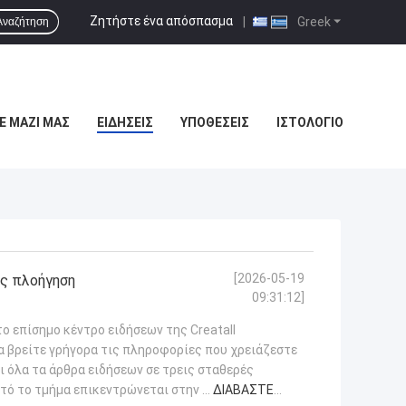
Ζητήστε ένα απόσπασμα
|
Greek
Αναζήτηση
Ε ΜΑΖΊ ΜΑΣ
ΕΙΔΉΣΕΙΣ
ΥΠΟΘΈΣΕΙΣ
ΙΣΤΟΛΌΓΙΟ
[2026-05-19
ης πλοήγηση
09:31:12]
ο επίσημο κέντρο ειδήσεων της Creatall
 να βρείτε γρήγορα τις πληροφορίες που χρειάζεστε
ι όλα τα άρθρα ειδήσεων σε τρεις σταθερές
υτό το τμήμα επικεντρώνεται στην ...
ΔΙΑΒΆΣΤΕ