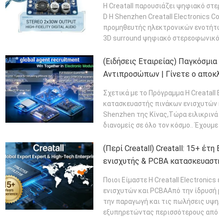
Η Creatall παρουσιάζει ψηφιακό σ
D Η Shenzhen Creatall Electronics C
προμηθευτής ηλεκτρονικών ενοτήτω
3D surround ψηφιακό στερεοφωνικό 
ΠΕΡΙΣΣΌΤΕΡΑ
(Ειδήσεις Εταιρείας) Παγκόσμι
Αντιπροσώπων | Γίνετε ο αποκ
συνεργάτης της Creaall
Σχετικά με το Πρόγραμμα Η Creatall
κατασκευαστής πινάκων ενισχυτών κ
Shenzhen της Κίνας,Τώρα ειλικριν
διανομείς σε όλο τον κόσμο.. Έχουμε
ΠΕΡΙΣΣΌΤΕΡΑ
(Περί Creatall) Creatall: 15+ έτ
ενισχυτής & PCBA κατασκευαστή
Ποιοι Είμαστε Η Creatall Electroni
ενισχυτών και PCBAΑπό την ίδρυσή 
την παραγωγή και τις πωλήσεις υψ
εξυπηρετώντας περισσότερους από 1.