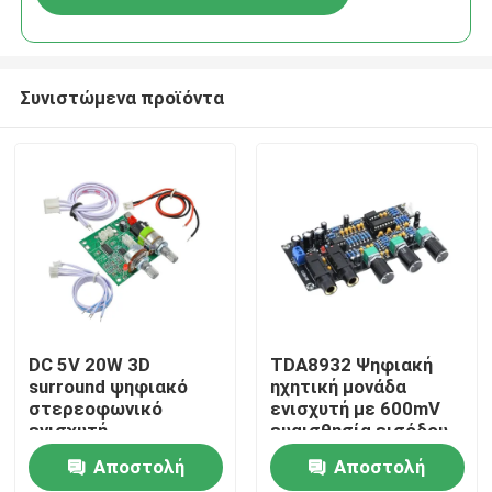
Συνιστώμενα προϊόντα
Σπίτι
DC 5V 20W 3D
TDA8932 Ψηφιακή
surround ψηφιακό
ηχητική μονάδα
στερεοφωνικό
ενισχυτή με 600mV
Προϊόντα
ενισχυτή
ευαισθησία εισόδου
90dB SNR και ισχύ
Αποστολή
Αποστολή
εξόδου 3W
Σχετικά με εμάς