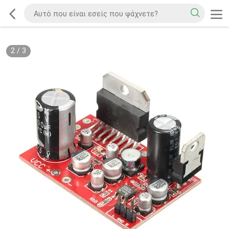
3
/
3