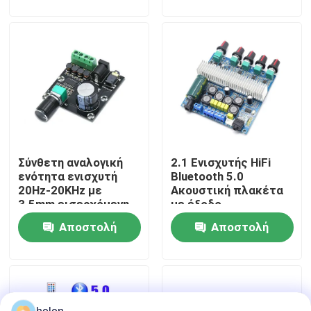
ερώτησης
ερώτησης
Επισκεψή εργοστασίου
Έλεγχος Ποιότητας
Επικοινωνήστε μαζί μας
Σύνθετη αναλογική
2.1 Ενισχυτής HiFi
Ειδήσεις
ενότητα ενισχυτή
Bluetooth 5.0
20Hz-20KHz με
Ακουστική πλακέτα
3.5mm εισερχόμενη
με έξοδο
Υποθέσεις
διεπαφή και
2*50W+100W και
Αποστολή
Αποστολή
ασημένιο φινίρισμα
τροφοδοσία
DC12~24V
ερώτησης
ερώτησης
Ιστολόγιο
Μονάδα πίνακα ενισχυτή