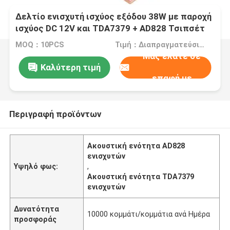
Δελτίο ενισχυτή ισχύος εξόδου 38W με παροχή
ισχύος DC 12V και TDA7379 + AD828 Τσιπσέτ
Audio Module
MOQ：10PCS
Τιμή：Διαπραγματεύσιμα
Μας ελάτε σε
Καλύτερη τιμή
επαφή με
Περιγραφή προϊόντων
Ακουστική ενότητα AD828
ενισχυτών
Υψηλό φως:
,
Ακουστική ενότητα TDA7379
ενισχυτών
Δυνατότητα
10000 κομμάτι/κομμάτια ανά Ημέρα
προσφοράς