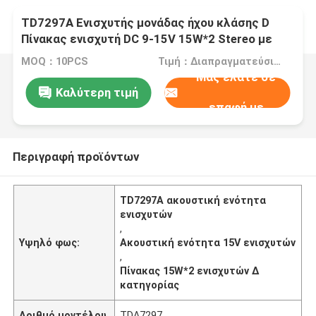
TD7297A Ενισχυτής μονάδας ήχου κλάσης D
Πίνακας ενισχυτή DC 9-15V 15W*2 Stereo με
αναβαθμισμένο ψυγείο
MOQ：10PCS
Τιμή：Διαπραγματεύσιμα
Μας ελάτε σε
Καλύτερη τιμή
επαφή με
Περιγραφή προϊόντων
TD7297A ακουστική ενότητα
ενισχυτών
,
Υψηλό φως:
Ακουστική ενότητα 15V ενισχυτών
,
Πίνακας 15W*2 ενισχυτών Δ
κατηγορίας
Αριθμό μοντέλου
TDA7297