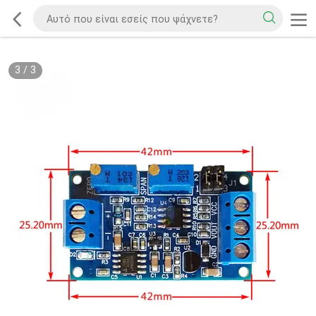
3
/
3