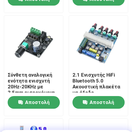
εξόδου 3W
ερώτησης
ερώτησης
Επισκεψή εργοστασίου
Έλεγχος Ποιότητας
Επικοινωνήστε μαζί μας
Ειδήσεις
Σύνθετη αναλογική
2.1 Ενισχυτής HiFi
ενότητα ενισχυτή
Bluetooth 5.0
20Hz-20KHz με
Ακουστική πλακέτα
Υποθέσεις
3.5mm εισερχόμενη
με έξοδο
διεπαφή και
2*50W+100W και
Αποστολή
Αποστολή
ασημένιο φινίρισμα
τροφοδοσία
Ιστολόγιο
DC12~24V
ερώτησης
ερώτησης
Μονάδα πίνακα ενισχυτή