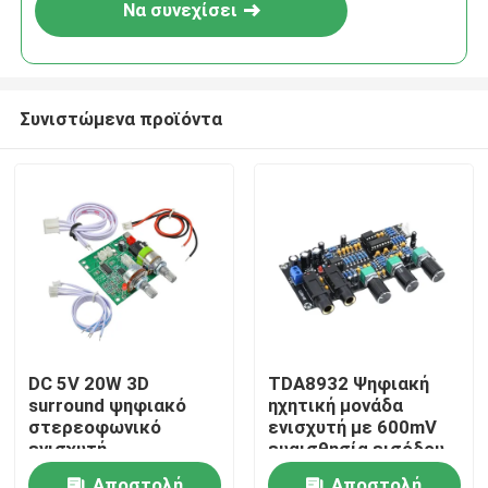
Να συνεχίσει
Συνιστώμενα προϊόντα
Σπίτι
DC 5V 20W 3D
TDA8932 Ψηφιακή
surround ψηφιακό
ηχητική μονάδα
Προϊόντα
στερεοφωνικό
ενισχυτή με 600mV
ενισχυτή
ευαισθησία εισόδου
90dB SNR και ισχύ
Σχετικά με εμάς
Αποστολή
Αποστολή