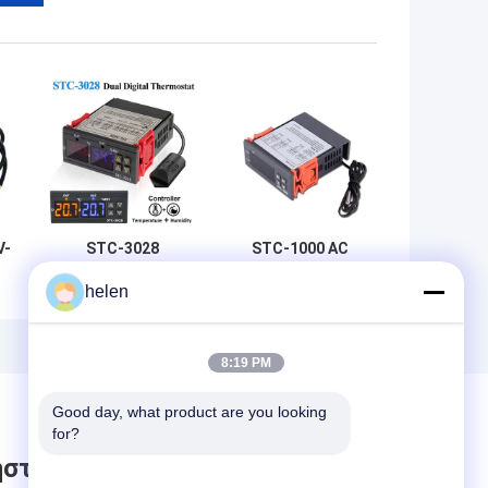
V-
STC-3028
STC-1000 AC
Ψυχόμετρο
110V-220V
helen
Ψηφιακό Διπλής
Ψηφιακός
ής
Τροφοδοσίας
Ελεγκτής
220V AC 12V-24V
Υγρασίας
DC
Σύστημα
8:19 PM
ης
Παρακολούθησης
Θερμοκρασίας
Good day, what product are you looking 
Θερμοστάτης
for?
στε μήνυμα