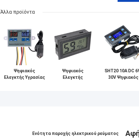
Άλλα προϊόντα
Ψηφιακός
Ψηφιακός
SHT20 10A DC 6
Ελεγκτής Υγρασίας
Ελεγκτής
30V Ψηφιακός
Θέρμανσης-Ψύξης,
Υγρασίας
Ελεγκτής
Μετρητής
Εσωτερικού
Υγρασίας Υψηλ
Θερμοκρασίας,
Χώρου Μετρητής
Ακρίβειας
Σύστημα Ελέγχου
Θερμοκρασίας
Αισθητήρας
Εκκολαπτομηχανής
Πιστοποιημένο
Παρακολούθησ
Αυγών
CE
Θερμοκρασίας
Περιβαλλοντικό
Όργανο
Αφή
Ενότητα παροχής ηλεκτρικού ρεύματος
Παρακολούθησης