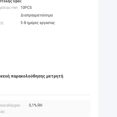
τολής Όροι:
ελίας min:
10PCS
Διαπραγματεύσιμα
ης:
5-8 ημέρες εργασίας
σκευή παρακολούθησης μετρητή
εια ελέγχου
0,1% RH
ας::