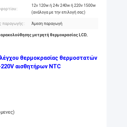
12v 120w ή 24v 240w ή 220v 1500w
 φορτίου::
(ανάλογα με την επιλογή σας)
 παραγωγής::
Άμεση παραγωγή
παρακολούθησης μετρητή θερμοκρασίας LCD
,
ελέγχου θερμοκρασίας θερμοστατών
0-220V αισθητήρων NTC
όμενες)