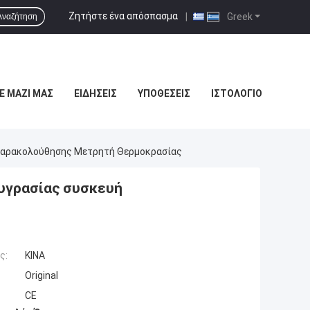
Ζητήστε ένα απόσπασμα
|
Greek
Αναζήτηση
Ε ΜΑΖΊ ΜΑΣ
ΕΙΔΉΣΕΙΣ
ΥΠΟΘΈΣΕΙΣ
ΙΣΤΟΛΌΓΙΟ
 Παρακολούθησης Μετρητή Θερμοκρασίας
υγρασίας συσκευή
ς:
ΚΙΝΑ
Original
CE