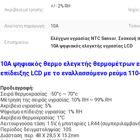
+/- 2% RH
Ακρίβεια μέτρησης::
Ισχύς
Ανώτατη παραγωγή::
10A
Τύπος
Ελέγχων υγρασίας NTC Sensor
,
Συσκευή 
Επισημαίνω:
10A ψηφιακός ελεγκτής υγρασίας LCD
10A ψηφιακός θερμο ελεγκτής θερμομέτρων 
επίδειξης LCD με το εναλλασσόμενο ρεύμα 11
Προδιαγραφή:
Σειρά θερμοκρασίας: -50°c ~ 70°c
Μέτρηση της σειράς υγρασίας: 10% RH ~ 99% RH
Ακρίβεια υγρασίας: 5%
Ψήφισμα επίδειξης υγρασίας: 1% RH
Ακρίβεια θερμοκρασίας: 1°C
Λειτουργούσα τάση: 1.5V, ή μπαταρίες LR44 (συμπεριλαμβαν
Περίοδος δειγματοληψίας: 10S
Διάσταση: περ. 48 X 28,5 X 15.2mm