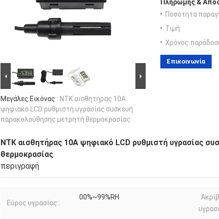
Πληρωμής & Αποσ
Ποσότητα παραγγ
Τιμή:
Χρόνος παράδοσ
Επικοινωνία
Μεγάλες Εικόνας :
ΝΤΚ αισθητήρας 10A
ψηφιακό LCD ρυθμιστή υγρασίας συσκευή
παρακολούθησης μετρητή θερμοκρασίας
ΝΤΚ αισθητήρας 10A ψηφιακό LCD ρυθμιστή υγρασίας συ
θερμοκρασίας
περιγραφή
00%~99%RH
Ακρίβ
Εύρος υγρασίας::
υγρασί