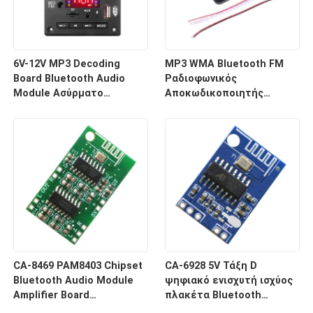
6V-12V MP3 Decoding
MP3 WMA Bluetooth FM
Board Bluetooth Audio
Ραδιοφωνικός
Module Ασύρματο
Αποκωδικοποιητής
σύστημα δέκτη USB
Μονάδας με
αυτοκινήτου
Τηλεχειριστήριο
Ασύρματο Δέκτη
CA-8469 PAM8403 Chipset
CA-6928 5V Τάξη D
Bluetooth Audio Module
ψηφιακό ενισχυτή ισχύος
Amplifier Board
πλακέτα Bluetooth
Ηλεκτρονικό στοιχείο
ηχητικό σύστημα