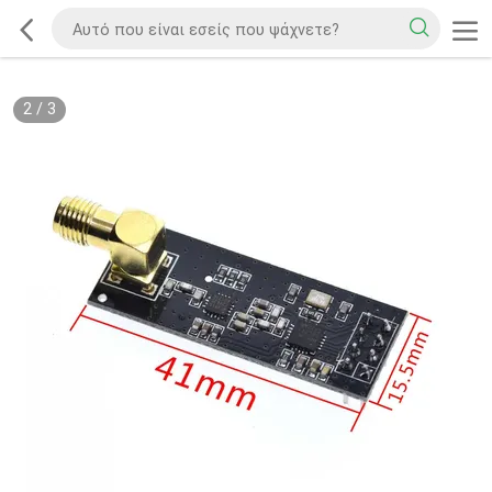
2
/
3