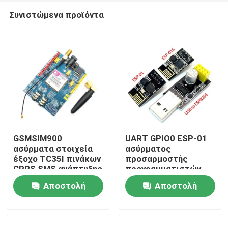
Συνιστώμενα προϊόντα
GSMSIM900
UART GPIO0 ESP-01
ασύρματα στοιχεία
ασύρματος
έξοχο TC35I πινάκων
προσαρμοστής
Σπίτι
GPRS SMS ανάπτυξης
προγραμματιστών
GSM
ενότητας ESP8266
Αποστολή
Αποστολή
CH340G Esp01 Wifi
Προϊόντα
ερώτησης
ερώτησης
Σχετικά με εμάς