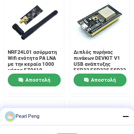
Επισκεψή εργοστασίου
Έλεγχος Ποιότητας
NRF24L01 ασύρματη
Διπλός πυρήνας
Επικοινωνήστε μαζί μας
Wifi ενότητα PA LNA
πινάκων DEVKIT V1
με την κεραία 1000
USB ανάπτυξης
μέτρα FZ0410
ESP32 ESP32S ESP32
Ειδήσεις
Wifi
Αποστολή
Αποστολή
ερώτησης
ερώτησης
Υποθέσεις
Ιστολόγιο
Pearl Peng
Μονάδα πίνακα ενισχυτή