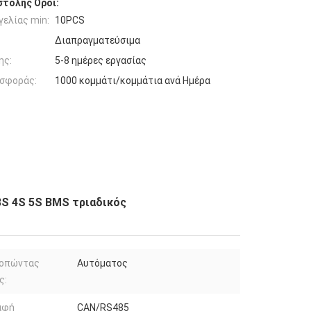
τολής Όροι:
ελίας min:
10PCS
Διαπραγματεύσιμα
ης:
5-8 ημέρες εργασίας
σφοράς:
1000 κομμάτι/κομμάτια ανά Ημέρα
3S 4S 5S BMS τριαδικός
ροπώντας
Αυτόματος
ς:
αφή
CAN/RS485