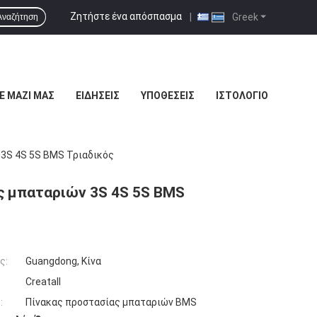
Ζητήστε ένα απόσπασμα
|
Greek
Αναζήτηση
Ε ΜΑΖΊ ΜΑΣ
ΕΙΔΉΣΕΙΣ
ΥΠΟΘΈΣΕΙΣ
ΙΣΤΟΛΌΓΙΟ
 3S 4S 5S BMS Τριαδικός
ς μπαταριών 3S 4S 5S BMS
ς:
Guangdong, Κίνα
Creatall
:
Πίνακας προστασίας μπαταριών BMS