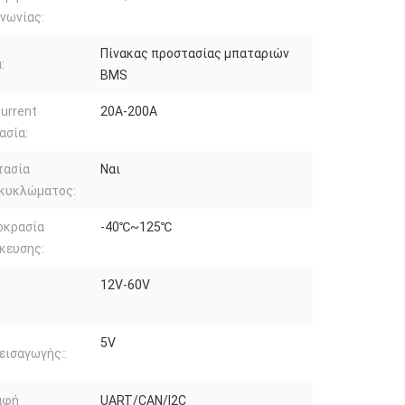
νωνίας:
Πίνακας προστασίας μπαταριών
:
BMS
urrent
20A-200A
ασία:
τασία
Ναι
κυκλώματος:
οκρασία
-40℃~125℃
κευσης:
12V-60V
5V
εισαγωγής::
αφή
UART/CAN/I2C