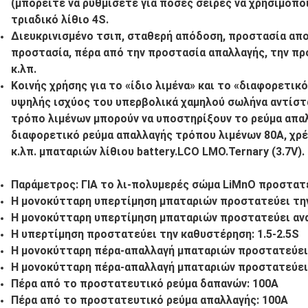
(μπορείτε να ρυθμίσετε για πόσες σειρές να χρησιμοπο
τριαδικό λίθιο 4S.
Διευκρινισμένο τσιπ, σταθερή απόδοση, προστασία απο
προστασία, πέρα από την προστασία απαλλαγής, την πρ
κ.λπ.
Κοινής χρήσης για το «ίδιο λιμένα» και το «διαφορετικ
υψηλής ισχύος του υπερβολικά χαμηλού σωλήνα αντίστα
τρόπο λιμένων μπορούν να υποστηρίξουν το ρεύμα απα
διαφορετικό ρεύμα απαλλαγής τρόπου λιμένων 80A, χρέ
κ.λπ. μπαταριών λίθιου battery.LCO LMO.Ternary (3.7V).
Παράμετρος: ΓΙΑ το λι-πολυμερές σώμα LiMnO προστατε
Η μονοκύτταρη υπερτίμηση μπαταριών προστατεύει την 
Η μονοκύτταρη υπερτίμηση μπαταριών προστατεύει ανακ
Η υπερτίμηση προστατεύει την καθυστέρηση: 1.5-2.5S
Η μονοκύτταρη πέρα-απαλλαγή μπαταριών προστατεύει τ
Η μονοκύτταρη πέρα-απαλλαγή μπαταριών προστατεύει α
Πέρα από το προστατευτικό ρεύμα δαπανών: 100A
Πέρα από το προστατευτικό ρεύμα απαλλαγής: 100A