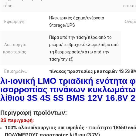
τάση::
επικοι
Ηλεκτρικές όχημα/ενέργεια
Εφαρμογή:
Όνομα
Storage/UPS
Πέρα από την τάση/πέρα από το
Λειτουργία
ρεύμα/το βραχυκύκλωμα/πέρα από
προστασίας:
τη θερμοκρασία/κάτω από την
τάση/την εξ
Επισημαίνω:
πίνακας προστασίας μπαταριών 4S 5S B
λι-ιονική LMO τριαδική ενότητα 
ισορροπίας πινάκων κυκλωμάτω
λίθιου 3S 4S 5S BMS 12V 16.8V 
Περιγραφή προϊόντων:
3S περιγραφή:
100% ολοκαίνουργιος και υψηλός - ποιότητα 18650 εν
ΠΟΛΥΜΕΡΟΥΣ προστασίας λίθιου (3.7V)