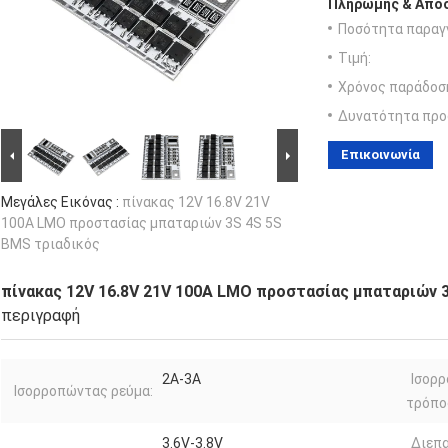
Πληρωμής & Αποσ
Ποσότητα παραγγ
Τιμή:
Χρόνος παράδοσ
Δυνατότητα προ
Επικοινωνία
Μεγάλες Εικόνας :
πίνακας 12V 16.8V 21V
100A LMO προστασίας μπαταριών 3S 4S 5S
BMS τριαδικός
πίνακας 12V 16.8V 21V 100A LMO προστασίας μπαταριών 
περιγραφή
2A-3A
Ισορ
Ισορροπώντας ρεύμα:
τρόπο
3.6V-3.8V
Διεπ