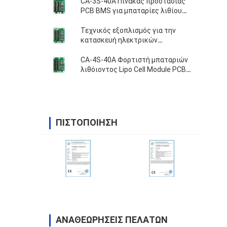
CA-3S-40A Πίνακας προστασίας
PCB BMS για μπαταρίες λιθίου
ιόντων
Τεχνικός εξοπλισμός για την
κατασκευή ηλεκτρικών
συσσωρευτών
CA-4S-40A Φορτιστή μπαταριών
λιθόιοντος Lipo Cell Module PCB
BMS Protection Board
ΠΙΣΤΟΠΟΊΗΣΗ
ΑΝΑΘΕΩΡΉΣΕΙΣ ΠΕΛΑΤΏΝ