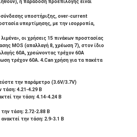
ιηθούν), η παράδοση προεπιλογής είναι
σύνδεσης υποστήριξης, over-current
οστασία υπερτίμησης, με την ισορροπία,
ό λιμένα», οι χρήσεις 15 πινάκων προστασίας
σης MOS (απαλλαγή 8, χρέωση 7), στον ίδιο
λλαγής 60A, χρεώνοντας τρέχον 60A
ωση τρέχον 60A. 4.Can χρήση για τα πακέτα
ύστε την παράμετρο (3.6V/3.7V)
τάση: 4.21-4.29 Β
τεί την τάση: 4.14-4.24 Β
ην τάση: 2.72-2.88 Β
νακτεί την τάση: 2.9-3.1 Β