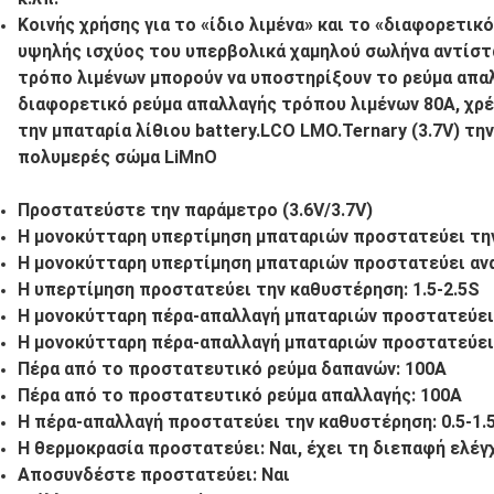
Κοινής χρήσης για το «ίδιο λιμένα» και το «διαφορετικ
υψηλής ισχύος του υπερβολικά χαμηλού σωλήνα αντίστα
τρόπο λιμένων μπορούν να υποστηρίξουν το ρεύμα απα
διαφορετικό ρεύμα απαλλαγής τρόπου λιμένων 80A, χρέ
την μπαταρία λίθιου battery.LCO LMO.Ternary (3.7V) την
πολυμερές σώμα LiMnO
Προστατεύστε την παράμετρο (3.6V/3.7V)
Η μονοκύτταρη υπερτίμηση μπαταριών προστατεύει την 
Η μονοκύτταρη υπερτίμηση μπαταριών προστατεύει ανακ
Η υπερτίμηση προστατεύει την καθυστέρηση: 1.5-2.5S
Η μονοκύτταρη πέρα-απαλλαγή μπαταριών προστατεύει τ
Η μονοκύτταρη πέρα-απαλλαγή μπαταριών προστατεύει α
Πέρα από το προστατευτικό ρεύμα δαπανών: 100A
Πέρα από το προστατευτικό ρεύμα απαλλαγής: 100A
Η πέρα-απαλλαγή προστατεύει την καθυστέρηση: 0.5-1.
Η θερμοκρασία προστατεύει: Ναι, έχει τη διεπαφή ελέγ
Αποσυνδέστε προστατεύει: Ναι