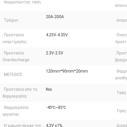
Ισορροπώντας τάση:
επικοι
20A-200A
Τρέχων:
όνομα
Προστασία
4.25V-4.35V
Overc
υπερτίμησης:
προστ
Προστασία
2.3V-2.5V
Προσ
Overdischarge:
βραχυ
120mm*90mm*20mm
Θερμ
ΜΕΓΕΘΟΣ:
αποθή
Προστασία από τη
Ναι
Τάση:
θερμοκρασία:
Θερμοκρασία
-40℃~85℃
Τάση 
εργασίας:
Η χρέωση έκοψε την
4.2V ±1%
Διεπ