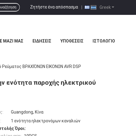
Ζητήστε ένα απόσπασμα
|
Greek
Αναζήτηση
Ε ΜΑΖΊ ΜΑΣ
ΕΙΔΉΣΕΙΣ
ΥΠΟΘΈΣΕΙΣ
ΙΣΤΟΛΌΓΙΟ
ού Ρεύματος ΒΡΑΧΙΌΝΩΝ ΕΙΚΟΝΩΝ AVR DSP
ην ενότητα παροχής ηλεκτρικού
ς:
Guangdong, Κίνα
:
1 ενότητα ηλεκτρονόμων καναλιών
τολής Όροι: