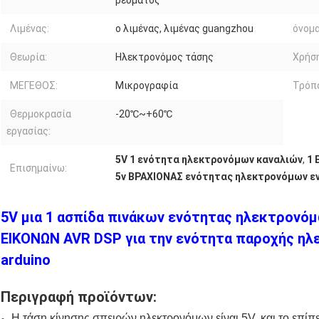
ρεύματος
Λιμένας:
ο λιμένας, λιμένας guangzhou
όνομα
Θεωρία:
Ηλεκτρονόμος τάσης
Χρήση
ΜΕΓΕΘΟΣ:
Μικρογραφία
Τρόπο
Θερμοκρασία
-20℃~+60℃
εργασίας:
5V 1 ενότητα ηλεκτρονόμων καναλιών
,
1 
Επισημαίνω:
5v ΒΡΑΧΙΟΝΑΣ ενότητας ηλεκτρονόμων εν
5V μια 1 ασπίδα πινάκων ενότητας ηλεκτρονό
ΕΙΚΟΝΩΝ AVR DSP για την ενότητα παροχής η
arduino
Περιγραφή προϊόντων:
Η τάση κίνησης σπειρών ηλεκτρονόμων είναι 5V, και το επίπ