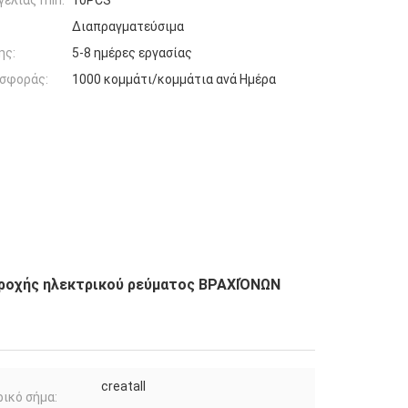
ελίας min:
10PCS
Διαπραγματεύσιμα
ης:
5-8 ημέρες εργασίας
σφοράς:
1000 κομμάτι/κομμάτια ανά Ημέρα
αροχής ηλεκτρικού ρεύματος ΒΡΑΧΙΌΝΩΝ
creatall
ικό σήμα: