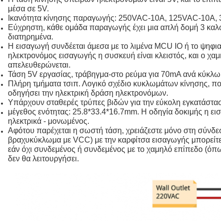
μέσα σε 5V.
Ικανότητα κίνησης παραγωγής: 250VAC-10A, 125VAC-10A
Εύχρηστη, κάθε ομάδα παραγωγής έχει μια απλή δομή 3 καλω
διατηρημένα.
Η εισαγωγή συνδέεται άμεσα με το λιμένα MCU IO ή το ψηφι
ηλεκτρονόμος εισαγωγής η συσκευή είναι κλειστός, και ο χ
απελευθερώνεται.
Τάση 5V εργασίας, τράβηγμα-στο ρεύμα για 70mA ανά κύκλωμ
Πλήρη τμήματα τσιπ. Λογικό σχέδιο κυκλωμάτων κίνησης, πο
οδηγήσει την ηλεκτρική δράση ηλεκτρονόμων.
Υπάρχουν σταθερές τρύπες βιδών για την εύκολη εγκατάστα
μέγεθος ενότητας: 25.8*33.4*16.7mm. Η οδηγία δοκιμής η ει
ηλεκτρικά - μονωμένος.
Αφότου παρέχεται η σωστή τάση, χρειάζεστε μόνο στη σύνδ
βραχυκύκλωμα με VCC) με την καρφίτσα εισαγωγής μπορείτε 
εάν όχι συνδεμένος ή συνδεμένος με το χαμηλό επίπεδο (ό
δεν θα λειτουργήσει.