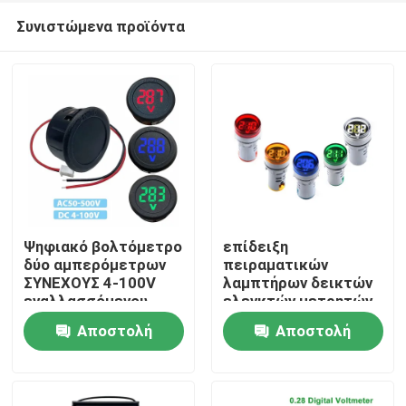
Συνιστώμενα προϊόντα
Ψηφιακό βολτόμετρο
επίδειξη
δύο αμπερόμετρων
πειραματικών
ΣΥΝΕΧΟΥΣ 4-100V
λαμπτήρων δεικτών
Σπίτι
εναλλασσόμενου
ελεγκτών μετρητών
ρεύματος 50-500V
ΣΥΝΕΧΟΥΣ 6-100V
Αποστολή
Αποστολή
καλώδιο αυτοκίνητο
τάσης βολτόμετρων
Προϊόντα
22mm μίνι ψηφιακή
ερώτησης
ερώτησης
ελαφριά
Σχετικά με εμάς