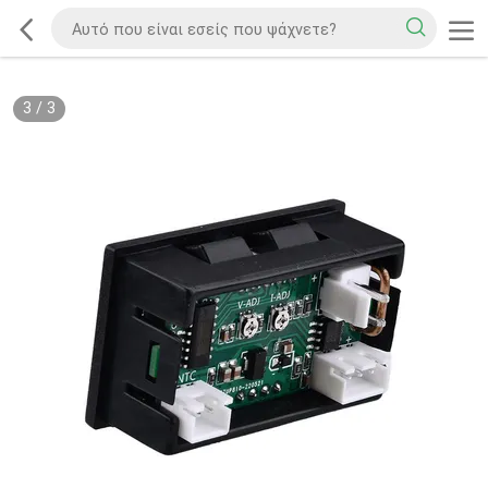
3
/
3