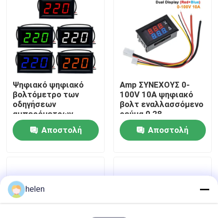
Επισκεψή εργοστασίου
Έλεγχος Ποιότητας
Ψηφιακό ψηφιακό
Amp ΣΥΝΕΧΟΥΣ 0-
Επικοινωνήστε μαζί μας
βολτόμετρο των
100V 10A ψηφιακό
οδηγήσεων
βολτ εναλλασσόμενο
αμπερόμετρων
ρεύμα 0,28
Ειδήσεις
βολτόμετρο 0,56
μετρητών» κόκκινο
Αποστολή
Αποστολή
εναλλασσόμενου
μπλε ολοκληρωμένο
ρεύματος 70-500V»
κύκλωμα Drive
ερώτησης
ερώτησης
Υποθέσεις
Ιστολόγιο
helen
Μονάδα πίνακα ενισχυτή