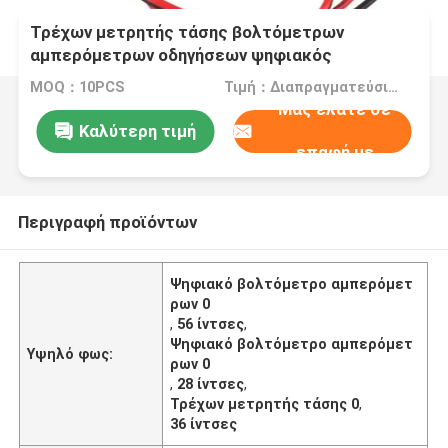
Τρέχων μετρητής τάσης βολτόμετρων
αμπερόμετρων οδηγήσεων ψηφιακός
0.28/0.36/0.56 ίντσες
MOQ：10PCS
Τιμή：Διαπραγματεύσιμα
Μας ελάτε σε
Καλύτερη τιμή
επαφή με
Περιγραφή προϊόντων
Ψηφιακό βολτόμετρο αμπερόμετ
ρων 0
,
56 ίντσες
,
Ψηφιακό βολτόμετρο αμπερόμετ
Υψηλό φως:
ρων 0
,
28 ίντσες
,
Τρέχων μετρητής τάσης 0
,
36 ίντσες