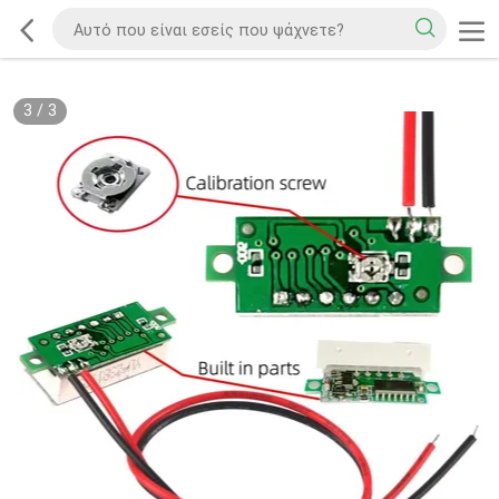
3
/
3