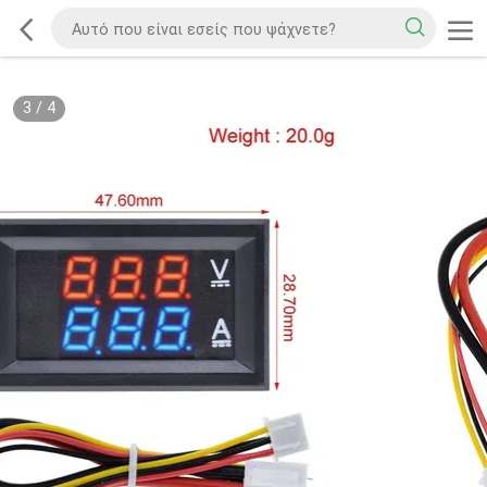
3
/
4