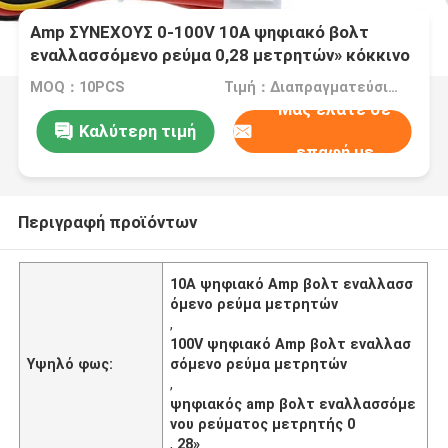
Amp ΣΥΝΕΧΟΥΣ 0-100V 10A ψηφιακό βολτ
εναλλασσόμενο ρεύμα 0,28 μετρητών» κόκκινο
μπλε ολοκληρωμένο κύκλωμα Drive
MOQ：10PCS
Τιμή：Διαπραγματεύσιμα
Μας ελάτε σε
Καλύτερη τιμή
επαφή με
Περιγραφή προϊόντων
10A ψηφιακό Amp βολτ εναλλασσ
όμενο ρεύμα μετρητών
,
100V ψηφιακό Amp βολτ εναλλασ
Υψηλό φως:
σόμενο ρεύμα μετρητών
,
ψηφιακός amp βολτ εναλλασσόμε
νου ρεύματος μετρητής 0
,
28»