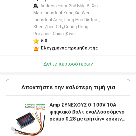
Address:Floor 2nd.Bldg B. Xin
Mao Industrial Zone,Xia Wei
Industrial Area, Long Hua District,
Αφήστε ένα μήνυμα
Shen Zhen City,Guang Dong
We bellen je snel terug!
Province. China ,Κίνα
5.0
Ελεγχμένος προμηθευτής
Δείτε περισσότερων
Αποκτήστε την καλύτερη τιμή για
Amp ΣΥΝΕΧΟΥΣ 0-100V 10A
ψηφιακό βολτ εναλλασσόμενο
ρεύμα 0,28 μετρητών» κόκκινο
μπλε ολοκληρωμένο κύκλωμα
Drive
Υποβολή