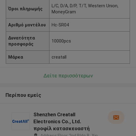
L/C, D/A, D/P, T/T, Western Union,
Όροι πληρωμής
MoneyGram
Αριθμό μοντέλου
Hc-SR04
Δυνατότητα
10000pcs
προσφοράς
Μάρκα
creatall
Δείτε περισσότερων
Περίπου εμείς
Shenzhen Creatall
Electronics Co., Ltd.
προφίλ κατασκευαστή
Address:Floor 2nd.Bldg B. Xin