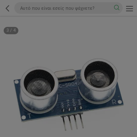
3
/
4