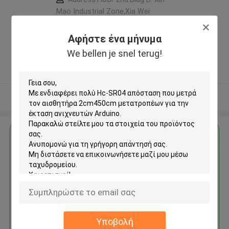
Mao Industrial Zone,Xia Wei
Industrial Area, Long Hua District,
Shen Zhen City,Guang Dong
Αφήστε ένα μήνυμα
Province. China ,Κίνα
We bellen je snel terug!
5.0
Ελεγχμένος προμηθευτής
Δείτε περισσότερων
Αποκτήστε την καλύτερη τιμή για
Hc-SR04 απόσταση που μετρά
τον αισθητήρα 2cm450cm
μετατροπέων για την έκταση
ανιχνευτών Arduino
Υποβολή