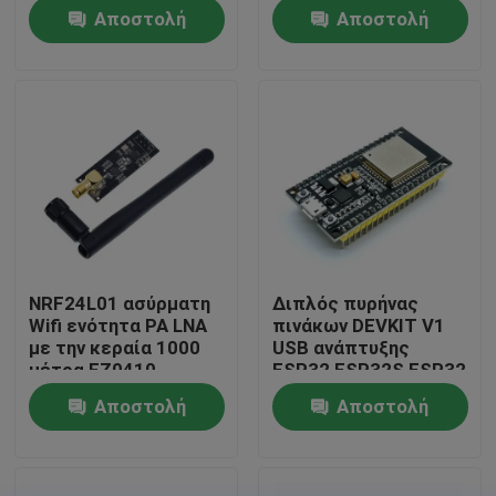
GSM
ενότητας ESP8266
Αποστολή
Αποστολή
CH340G Esp01 Wifi
Επισκεψή εργοστασίου
ερώτησης
ερώτησης
Έλεγχος Ποιότητας
Επικοινωνήστε μαζί μας
Ειδήσεις
NRF24L01 ασύρματη
Διπλός πυρήνας
Wifi ενότητα PA LNA
πινάκων DEVKIT V1
Υποθέσεις
με την κεραία 1000
USB ανάπτυξης
μέτρα FZ0410
ESP32 ESP32S ESP32
Wifi
Αποστολή
Αποστολή
Ιστολόγιο
ερώτησης
ερώτησης
Μονάδα πίνακα ενισχυτή