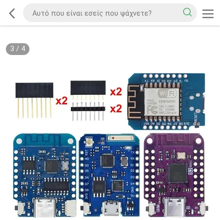
3
/
4