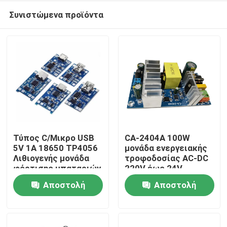
Συνιστώμενα προϊόντα
Τύπος C/Μικρο USB
CA-2404A 100W
5V 1A 18650 TP4056
μονάδα ενεργειακής
Λιθιογενής μονάδα
τροφοδοσίας AC-DC
Σπίτι
φόρτισης μπαταριών
220V έως 24V
με προστασία και
Αποστολή
Αποστολή
διπλές λειτουργίες
Προϊόντα
ερώτησης
ερώτησης
Σχετικά με εμάς