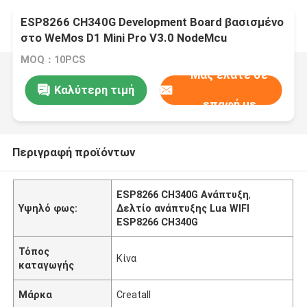
ESP8266 CH340G Development Board βασισμένο
στο WeMos D1 Mini Pro V3.0 NodeMcu
4MB/16MB Bytes Lua WIFI Διαδίκτυο πραγμάτων
MOQ：10PCS
Μας ελάτε σε
Καλύτερη τιμή
επαφή με
Περιγραφή προϊόντων
ESP8266 CH340G Ανάπτυξη
,
Υψηλό φως:
Δελτίο ανάπτυξης Lua WIFI
ESP8266 CH340G
Τόπος
Κίνα
καταγωγής
Μάρκα
Creatall