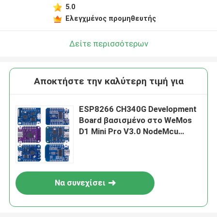
5.0
Αφήστε ένα μήνυμα
Ελεγχμένος προμηθευτής
We bellen je snel terug!
Δείτε περισσότερων
Αποκτήστε την καλύτερη τιμή για
ESP8266 CH340G Development
Board βασισμένο στο WeMos
D1 Mini Pro V3.0 NodeMcu
4MB/16MB Bytes Lua WIFI
Διαδίκτυο πραγμάτων
Να συνεχίσει
Υποβολή