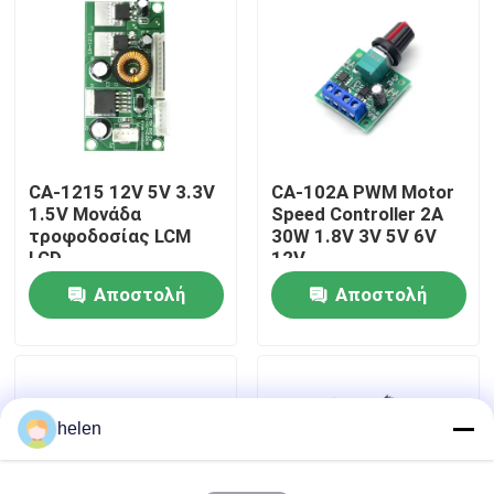
Επισκεψή εργοστασίου
Έλεγχος Ποιότητας
CA-1215 12V 5V 3.3V
CA-102A PWM Motor
Επικοινωνήστε μαζί μας
1.5V Μονάδα
Speed Controller 2A
τροφοδοσίας LCM
30W 1.8V 3V 5V 6V
LCD
12V
Ειδήσεις
Αποστολή
Αποστολή
ερώτησης
ερώτησης
Υποθέσεις
Ιστολόγιο
helen
Μονάδα πίνακα ενισχυτή