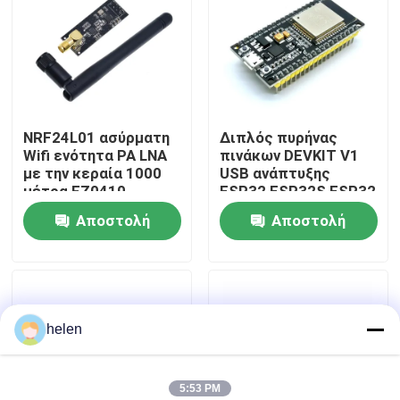
Επισκεψή εργοστασίου
Έλεγχος Ποιότητας
NRF24L01 ασύρματη
Διπλός πυρήνας
Wifi ενότητα PA LNA
πινάκων DEVKIT V1
Επικοινωνήστε μαζί μας
με την κεραία 1000
USB ανάπτυξης
μέτρα FZ0410
ESP32 ESP32S ESP32
Wifi
Αποστολή
Αποστολή
Ειδήσεις
ερώτησης
ερώτησης
Υποθέσεις
helen
Ιστολόγιο
Μονάδα πίνακα ενισχυτή
5:53 PM