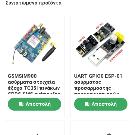
Συνιστώμενα προϊόντα
GSMSIM900
UART GPIO0 ESP-01
ασύρματα στοιχεία
ασύρματος
έξοχο TC35I πινάκων
προσαρμοστής
GPRS SMS ανάπτυξης
προγραμματιστών
Σπίτι
GSM
ενότητας ESP8266
Αποστολή
Αποστολή
CH340G Esp01 Wifi
Προϊόντα
ερώτησης
ερώτησης
Σχετικά με εμάς