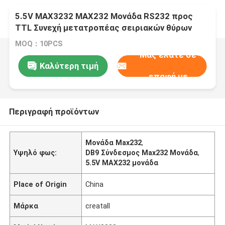
5.5V MAX3232 MAX232 Μονάδα RS232 προς
TTL Συνεχή μετατροπέας σειριακών θύρων
DB9
MOQ：10PCS
Μας ελάτε σε
Καλύτερη τιμή
επαφή με
Περιγραφή προϊόντων
Μονάδα Max232
,
Υψηλό φως:
DB9 Σύνδεσμος Max232 Μονάδα
,
5.5V MAX232 μονάδα
Place of Origin
China
Μάρκα
creatall