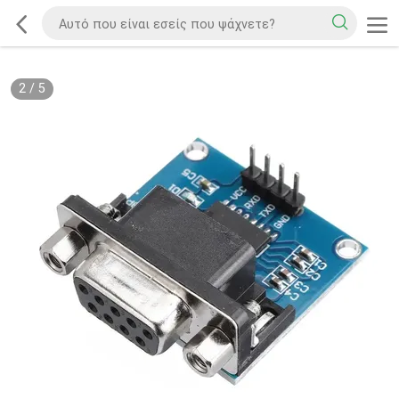
3
/
5