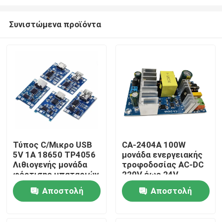
Συνιστώμενα προϊόντα
Τύπος C/Μικρο USB
CA-2404A 100W
5V 1A 18650 TP4056
μονάδα ενεργειακής
Σπίτι
Λιθιογενής μονάδα
τροφοδοσίας AC-DC
φόρτισης μπαταριών
220V έως 24V
με προστασία και
Προϊόντα
Αποστολή
Αποστολή
διπλές λειτουργίες
ερώτησης
ερώτησης
Σχετικά με εμάς