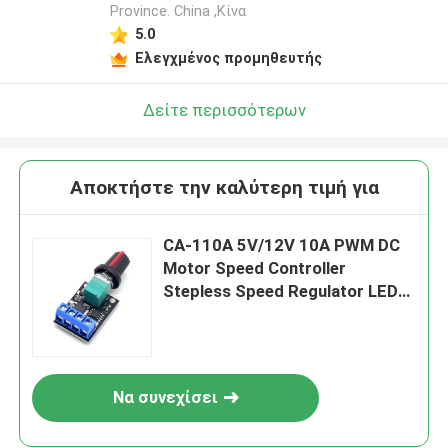
Province. China ,Κίνα
Αφήστε ένα μήνυμα
5.0
Ελεγχμένος προμηθευτής
We bellen je snel terug!
Δείτε περισσότερων
Αποκτήστε την καλύτερη τιμή για
CA-110A 5V/12V 10A PWM DC
Motor Speed Controller
Stepless Speed Regulator LED
Dimmer Power Governor
Πίνακες οδηγών κινητήρα
Υποβολή
Να συνεχίσει