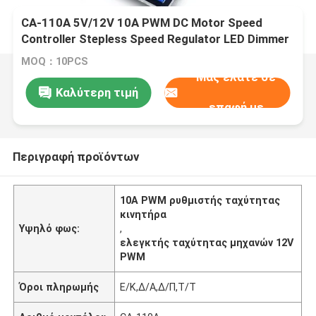
CA-110A 5V/12V 10A PWM DC Motor Speed
Controller Stepless Speed Regulator LED Dimmer
Power Governor Πίνακες οδηγών κινητήρα
MOQ：10PCS
Μας ελάτε σε
Καλύτερη τιμή
επαφή με
Περιγραφή προϊόντων
10A PWM ρυθμιστής ταχύτητας
κινητήρα
Υψηλό φως:
,
ελεγκτής ταχύτητας μηχανών 12V
PWM
Όροι πληρωμής
Ε/Κ,Δ/Α,Δ/Π,Τ/Τ