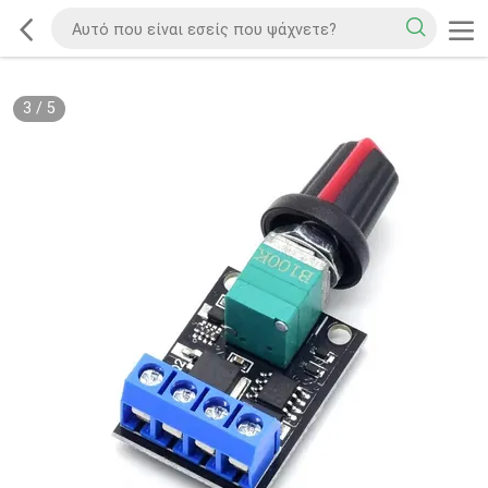
3
/
5