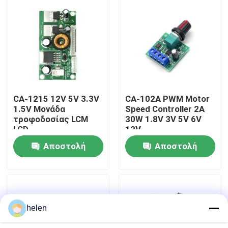
Επισκεψή εργοστασίου
Έλεγχος Ποιότητας
Επικοινωνήστε μαζί μας
CA-1215 12V 5V 3.3V
CA-102A PWM Motor
1.5V Μονάδα
Speed Controller 2A
τροφοδοσίας LCM
30W 1.8V 3V 5V 6V
Ειδήσεις
LCD
12V
Αποστολή
Αποστολή
Υποθέσεις
ερώτησης
ερώτησης
Ιστολόγιο
helen
Μονάδα πίνακα ενισχυτή