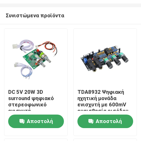
Συνιστώμενα προϊόντα
DC 5V 20W 3D
TDA8932 Ψηφιακή
surround ψηφιακό
ηχητική μονάδα
Σπίτι
στερεοφωνικό
ενισχυτή με 600mV
ενισχυτή
ευαισθησία εισόδου
90dB SNR και ισχύ
Προϊόντα
Αποστολή
Αποστολή
εξόδου 3W
ερώτησης
ερώτησης
Σχετικά με εμάς