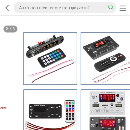
3
/
6