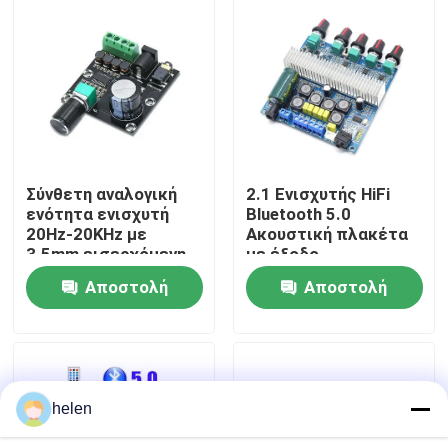
Επισκεψή εργοστασίου
Έλεγχος Ποιότητας
Επικοινωνήστε μαζί μας
Σύνθετη αναλογική
2.1 Ενισχυτής HiFi
ενότητα ενισχυτή
Bluetooth 5.0
20Hz-20KHz με
Ακουστική πλακέτα
Ειδήσεις
3.5mm εισερχόμενη
με έξοδο
διεπαφή και
2*50W+100W και
Αποστολή
Αποστολή
ασημένιο φινίρισμα
τροφοδοσία
Υποθέσεις
DC12~24V
ερώτησης
ερώτησης
Ιστολόγιο
helen
Μονάδα πίνακα ενισχυτή