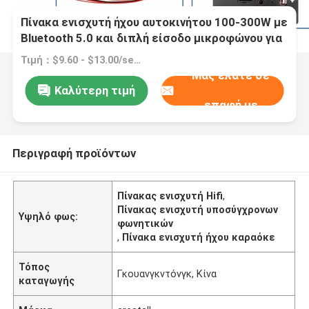
Πίνακα ενισχυτή ήχου αυτοκινήτου 100-300W με
Bluetooth 5.0 και διπλή είσοδο μικροφώνου για
καραόκε και υποσύχναστο
Τιμή：$9.60 - $13.00/sets
Μας ελάτε σε
Καλύτερη τιμή
επαφή με
Περιγραφή προϊόντων
Πίνακας ενισχυτή Hifi
,
Πίνακας ενισχυτή υποσύγχρονων
Υψηλό φως:
φωνητικών
,
Πίνακα ενισχυτή ήχου καραόκε
Τόπος
Γκουανγκντόνγκ, Κίνα
καταγωγής