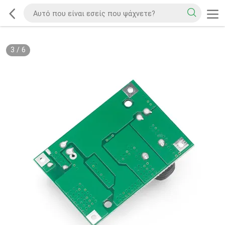
3
/
6