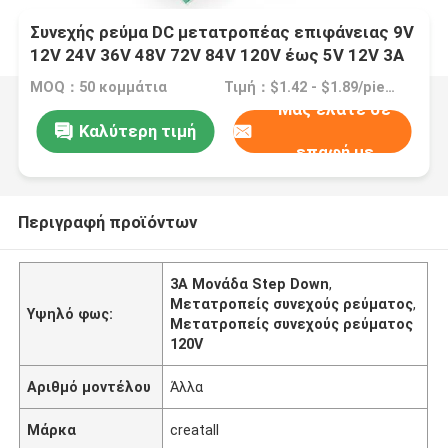
Συνεχής ρεύμα DC μετατροπέας επιφάνειας 9V
12V 24V 36V 48V 72V 84V 120V έως 5V 12V 3A
Step Down Module
MOQ：50 κομμάτια
Τιμή：$1.42 - $1.89/pieces
Μας ελάτε σε
Καλύτερη τιμή
επαφή με
Περιγραφή προϊόντων
3Α Μονάδα Step Down
,
Μετατροπείς συνεχούς ρεύματος
,
Υψηλό φως:
Μετατροπείς συνεχούς ρεύματος
120V
Αριθμό μοντέλου
Άλλα
Μάρκα
creatall