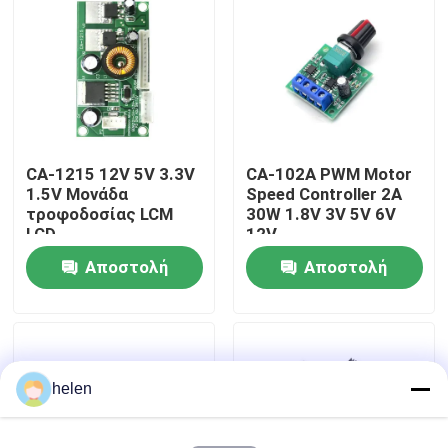
Επισκεψή εργοστασίου
Έλεγχος Ποιότητας
CA-1215 12V 5V 3.3V
CA-102A PWM Motor
Επικοινωνήστε μαζί μας
1.5V Μονάδα
Speed Controller 2A
τροφοδοσίας LCM
30W 1.8V 3V 5V 6V
LCD
12V
Ειδήσεις
Αποστολή
Αποστολή
ερώτησης
ερώτησης
Υποθέσεις
Ιστολόγιο
helen
Μονάδα πίνακα ενισχυτή