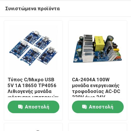
Συνιστώμενα προϊόντα
Τύπος C/Μικρο USB
CA-2404A 100W
5V 1A 18650 TP4056
μονάδα ενεργειακής
Λιθιογενής μονάδα
τροφοδοσίας AC-DC
Σπίτι
φόρτισης μπαταριών
220V έως 24V
με προστασία και
Αποστολή
Αποστολή
διπλές λειτουργίες
Προϊόντα
ερώτησης
ερώτησης
Σχετικά με εμάς