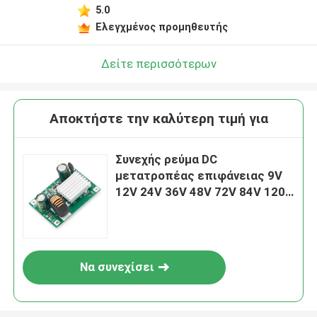
5.0
Αφήστε ένα μήνυμα
Ελεγχμένος προμηθευτής
We bellen je snel terug!
Δείτε περισσότερων
Αποκτήστε την καλύτερη τιμή για
Συνεχής ρεύμα DC
μετατροπέας επιφάνειας 9V
12V 24V 36V 48V 72V 84V 120V
έως 5V 12V 3A Step Down
Module
Να συνεχίσει
Υποβολή