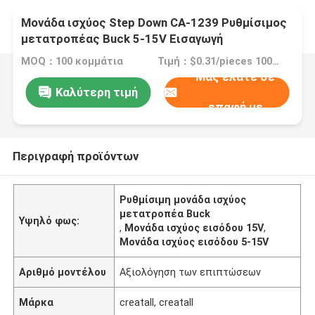
Μονάδα ισχύος Step Down CA-1239 Ρυθμίσιμος
μετατροπέας Buck 5-15V Εισαγωγή
1.25V/1.5V/1.8V/2.5V/3.3V/5V Έκδοση
MOQ：100 κομμάτια
Τιμή：$0.31/pieces 100-999 pieces
Μας ελάτε σε
Καλύτερη τιμή
επαφή με
Περιγραφή προϊόντων
Ρυθμίσιμη μονάδα ισχύος
μετατροπέα Buck
Υψηλό φως:
,
Μονάδα ισχύος εισόδου 15V
,
Μονάδα ισχύος εισόδου 5-15V
Αριθμό μοντέλου
Αξιολόγηση των επιπτώσεων
Μάρκα
creatall, creatall