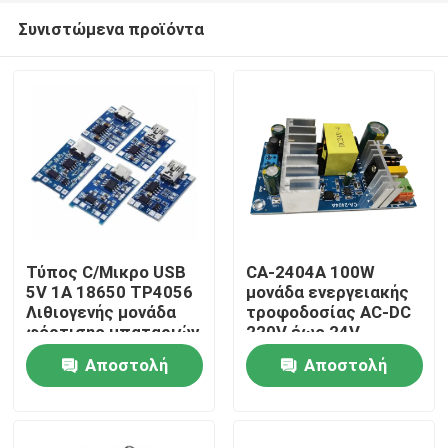
Συνιστώμενα προϊόντα
Τύπος C/Μικρο USB
CA-2404A 100W
5V 1A 18650 TP4056
μονάδα ενεργειακής
Λιθιογενής μονάδα
τροφοδοσίας AC-DC
Σπίτι
φόρτισης μπαταριών
220V έως 24V
με προστασία και
Αποστολή
Αποστολή
διπλές λειτουργίες
Προϊόντα
ερώτησης
ερώτησης
Σχετικά με εμάς