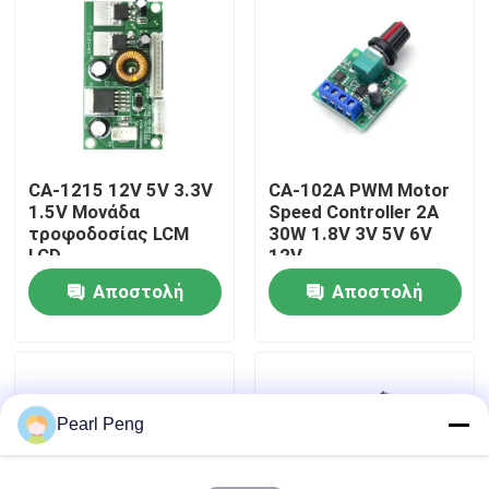
Επισκεψή εργοστασίου
Έλεγχος Ποιότητας
CA-1215 12V 5V 3.3V
CA-102A PWM Motor
Επικοινωνήστε μαζί μας
1.5V Μονάδα
Speed Controller 2A
τροφοδοσίας LCM
30W 1.8V 3V 5V 6V
LCD
12V
Ειδήσεις
Αποστολή
Αποστολή
ερώτησης
ερώτησης
Υποθέσεις
Ιστολόγιο
Pearl Peng
Μονάδα πίνακα ενισχυτή