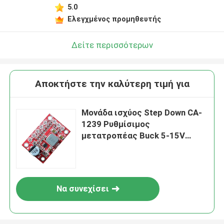
5.0
Αφήστε ένα μήνυμα
Ελεγχμένος προμηθευτής
We bellen je snel terug!
Δείτε περισσότερων
Αποκτήστε την καλύτερη τιμή για
Μονάδα ισχύος Step Down CA-
1239 Ρυθμίσιμος
μετατροπέας Buck 5-15V
Εισαγωγή
1.25V/1.5V/1.8V/2.5V/3.3V/5V
Έκδοση
Να συνεχίσει
Υποβολή