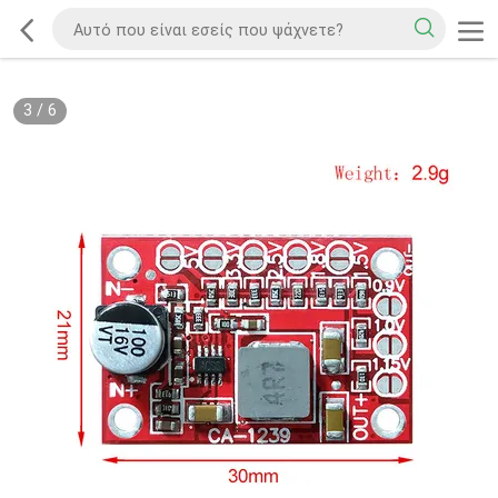
3
/
6