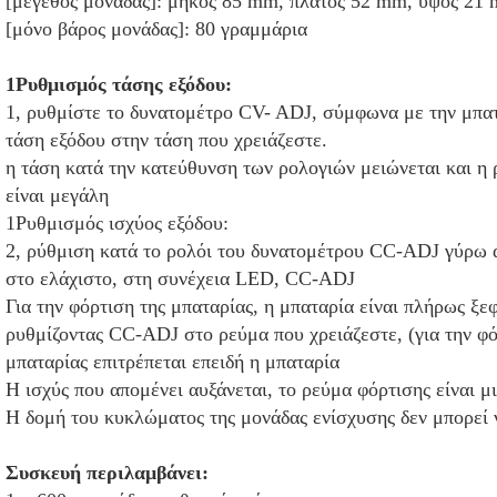
[μέγεθος μονάδας]: μήκος 85 mm, πλάτος 52 mm, ύψος 21
[μόνο βάρος μονάδας]: 80 γραμμάρια
1Ρυθμισμός τάσης εξόδου:
1, ρυθμίστε το δυνατομέτρο CV- ADJ, σύμφωνα με την μπατα
τάση εξόδου στην τάση που χρειάζεστε.
η τάση κατά την κατεύθυνση των ρολογιών μειώνεται και η 
είναι μεγάλη
1Ρυθμισμός ισχύος εξόδου:
2, ρύθμιση κατά το ρολόι του δυνατομέτρου CC-ADJ γύρω α
στο ελάχιστο, στη συνέχεια LED, CC-ADJ
Για την φόρτιση της μπαταρίας, η μπαταρία είναι πλήρως ξε
ρυθμίζοντας CC-ADJ στο ρεύμα που χρειάζεστε, (για την φό
μπαταρίας επιτρέπεται επειδή η μπαταρία
Η ισχύς που απομένει αυξάνεται, το ρεύμα φόρτισης είναι μι
Η δομή του κυκλώματος της μονάδας ενίσχυσης δεν μπορεί
Συσκευή περιλαμβάνει: