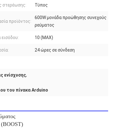
ς στερέωσης:
Τύπος
600W μονάδα προώθησης συνεχούς
σία προϊόντος:
ρεύματος
 εισόδου:
10 (MAX)
σία:
24 ώρες σε σύνδεση
ς ενίσχυσης
,
υ του πίνακα Arduino
εύματος
ης (BOOST)