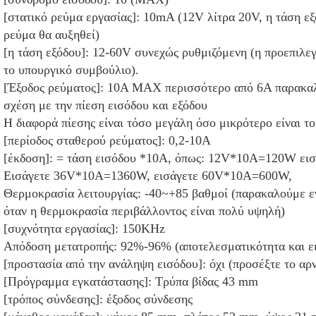
[στατικό ρεύμα εργασίας]: 10mA (12V λίτρα 20V, η τάση εξ
ρεύμα θα αυξηθεί)
[η τάση εξόδου]: 12-60V συνεχώς ρυθμιζόμενη (η προεπιλε
το υπουργικό συμβούλιο).
[Έξοδος ρεύματος]: 10A MAX περισσότερο από 6A παρακαλώ
σχέση με την πίεση εισόδου και εξόδου
Η διαφορά πίεσης είναι τόσο μεγάλη όσο μικρότερο είναι τ
[περίοδος σταθερού ρεύματος]: 0,2-10A
[έκδοση]: = τάση εισόδου *10A, όπως: 12V*10A=120W ει
Εισάγετε 36V*10A=1360W, εισάγετε 60V*10A=600W,
Θερμοκρασία λειτουργίας: -40~+85 βαθμοί (παρακαλούμε εν
όταν η θερμοκρασία περιβάλλοντος είναι πολύ υψηλή)
[συχνότητα εργασίας]: 150KHz
Απόδοση μετατροπής: 92%-96% (αποτελεσματικότητα και εισ
[προστασία από την ανάληψη εισόδου]: όχι (προσέξτε το αρν
[Πρόγραμμα εγκατάστασης]: Τρύπα βίδας 43 mm
[τρόπος σύνδεσης]: έξοδος σύνδεσης