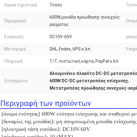
Χαρακτηριστικά:
Τύπος
Τύπο
600W μονάδα προώθησης συνεχούς
Περιγραφή:
Ονομα
ρεύματος
Εισαγωγή:
DC10V-60V
ρεύμα
Μεταφορά:
DHL, Fedex, UPS κ.λπ.
Υπηρε
Πληρωμή:
T/T, πιστωτική κάρτα, PayPal κ.λπ.
Αλουμινένιο πλακέτο DC-DC μετατροπέα
Επισημαίνω:
600W DC-DC μετατροπέας ενίσχυσης
,
Μετατροπέας προώθησης συνεχούς-αερίο
Περιγραφή των προϊόντων
[όνομα ενότητας] 600W ενότητα ενίσχυσης και σταθερού ρ
[δυναμίες της μονάδας]: μη απομονωμένη μονάδα ενίσχυσ
[ηλεκτρική τάση εισόδου]: DC10V-60V
[σύνδρομο εισόδου]: 10 (MAX)