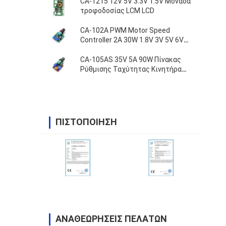
CA-1215 12V 5V 3.3V 1.5V Μονάδα
τροφοδοσίας LCM LCD
CA-102A PWM Motor Speed
Controller 2A 30W 1.8V 3V 5V 6V
12V
CA-105AS 35V 5A 90W Πίνακας
Ρύθμισης Ταχύτητας Κινητήρα
PWM με Διακόπτη
ΠΙΣΤΟΠΟΊΗΣΗ
ΑΝΑΘΕΩΡΉΣΕΙΣ ΠΕΛΑΤΏΝ