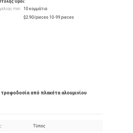
τολής Όροι:
ελίας min:
10 κομμάτια
$2.90/pieces 10-99 pieces
 τροφοδοσία από πλακέτα αλουμινίου
ς:
Τύπος