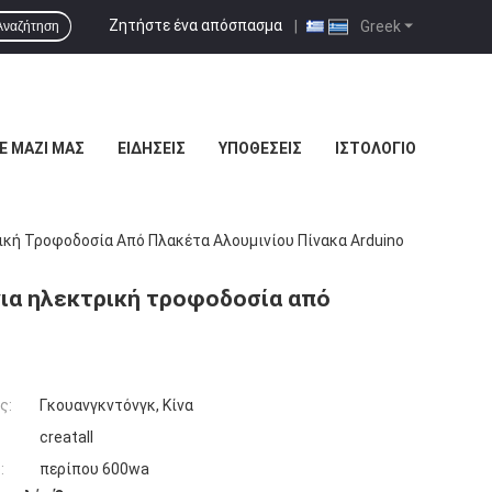
Ζητήστε ένα απόσπασμα
|
Greek
Αναζήτηση
Ε ΜΑΖΊ ΜΑΣ
ΕΙΔΉΣΕΙΣ
ΥΠΟΘΈΣΕΙΣ
ΙΣΤΟΛΌΓΙΟ
ική Τροφοδοσία Από Πλακέτα Αλουμινίου Πίνακα Arduino
ια ηλεκτρική τροφοδοσία από
ς:
Γκουανγκντόνγκ, Κίνα
creatall
:
περίπου 600wa