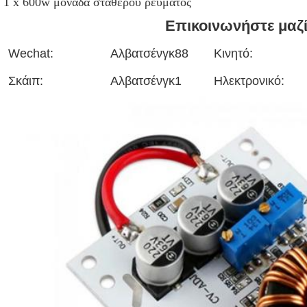
1 x 600w μονάδα σταθερού ρεύματος
Επικοινωνήστε μαζί
Wechat:
Αλβατσένγκ88
Κινητό:
Σκάιπ:
Αλβατσένγκ1
Ηλεκτρονικό: