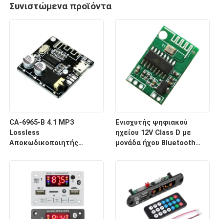
Συνιστώμενα προϊόντα
CA-6965-B 4.1 MP3
Ενισχυτής ψηφιακού
Lossless
ηχείου 12V Class D με
Αποκωδικοποιητής
μονάδα ήχου Bluetooth
Bluetooth Μονάδα Ήχου
CA-6912
Ασύρματο Σύστημα Δέκτη
Αφήστε ένα μήνυμα