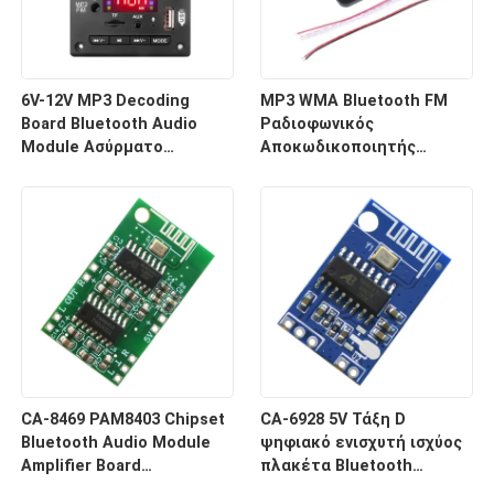
We bellen je snel terug!
6V-12V MP3 Decoding
MP3 WMA Bluetooth FM
Board Bluetooth Audio
Ραδιοφωνικός
Module Ασύρματο
Αποκωδικοποιητής
σύστημα δέκτη USB
Μονάδας με
αυτοκινήτου
Τηλεχειριστήριο
Ασύρματο Δέκτη
Υποβολή
CA-8469 PAM8403 Chipset
CA-6928 5V Τάξη D
Bluetooth Audio Module
ψηφιακό ενισχυτή ισχύος
Amplifier Board
πλακέτα Bluetooth
Ηλεκτρονικό στοιχείο
ηχητικό σύστημα