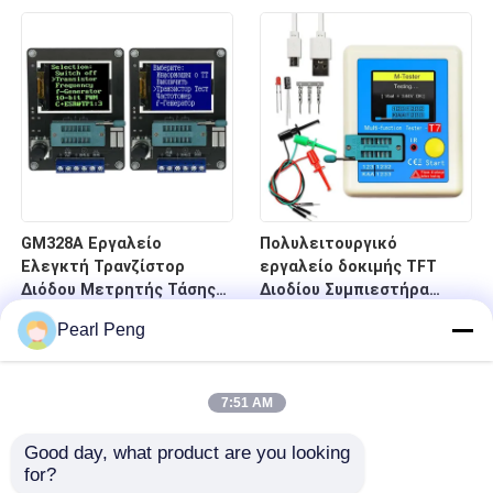
GM328A Εργαλείο
Πολυλειτουργικό
Ελεγκτή Τρανζίστορ
εργαλείο δοκιμής TFT
Διόδου Μετρητής Τάσης
Διοδίου Συμπιεστήρα
Συχνότητας
Πολυμέτρος 25pF-100mF
Pearl Peng
Περιοχή
7:51 AM
Good day, what product are you looking 
for?