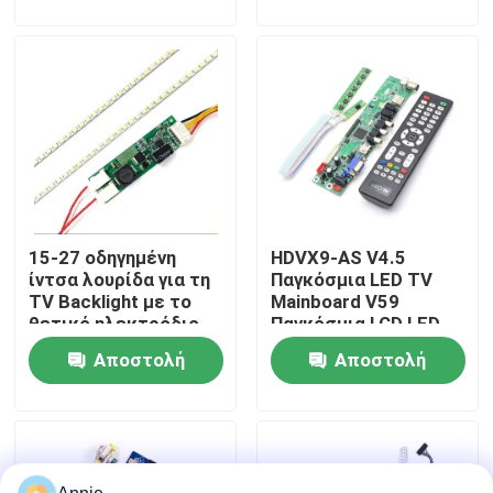
ερώτησης
ερώτησης
Επισκεψή εργοστασίου
Έλεγχος Ποιότητας
Επικοινωνήστε μαζί μας
15-27 οδηγημένη
HDVX9-AS V4.5
Ειδήσεις
ίντσα λουρίδα για τη
Παγκόσμια LED TV
TV Backlight με το
Mainboard V59
θετικό ηλεκτρόδιο
Παγκόσμια LCD LED
Υποθέσεις
12v
TV Controller Board
Αποστολή
Αποστολή
ερώτησης
ερώτησης
Ιστολόγιο
Μονάδα πίνακα ενισχυτή