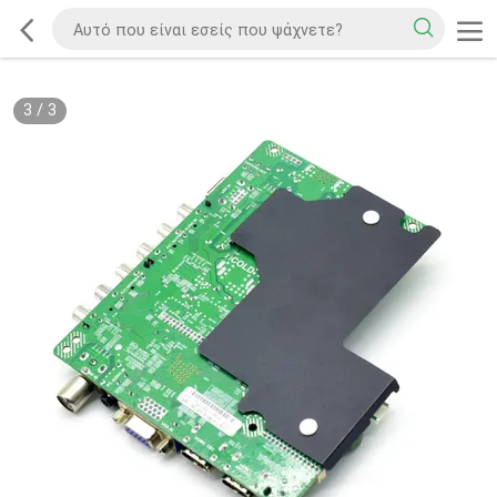
3
/
3