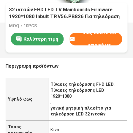
32 ιντσών FHD LED TV Mainboards Firmware
1920*1080 Inbult TP.V56.PB826 Για τηλεόραση
LG
MOQ：10PCS
Μας ελάτε σε
Καλύτερη τιμή
επαφή με
Περιγραφή προϊόντων
Πίνακες τηλεόρασης FHD LED
,
Πίνακες τηλεόρασης LED
1920*1080
Υψηλό φως:
,
γενική μητρική πλακέτα για
τηλεόραση LED 32 ιντσών
Τόπος
Κίνα
καταγωγής