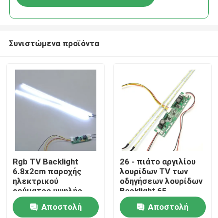
Συνιστώμενα προϊόντα
Σπίτι
Rgb TV Backlight
26 - πιάτο αργιλίου
6.8x2cm παροχής
λουρίδων TV των
ηλεκτρικού
οδηγήσεων λουρίδων
Προϊόντα
ρεύματος υψηλής
Backlight 65
τάσης μετατροπέας
οδηγήσεων ίντσας
Αποστολή
Αποστολή
Σχετικά με εμάς