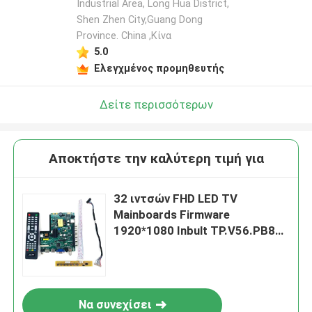
Industrial Area, Long Hua District,
Shen Zhen City,Guang Dong
Αφήστε ένα μήνυμα
Province. China ,Κίνα
5.0
We bellen je snel terug!
Ελεγχμένος προμηθευτής
Δείτε περισσότερων
Αποκτήστε την καλύτερη τιμή για
32 ιντσών FHD LED TV
Mainboards Firmware
1920*1080 Inbult TP.V56.PB826
Για τηλεόραση LG
Υποβολή
Να συνεχίσει