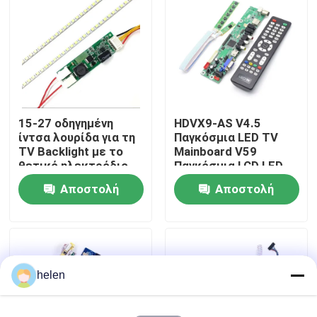
Επισκεψή εργοστασίου
Έλεγχος Ποιότητας
15-27 οδηγημένη
HDVX9-AS V4.5
Επικοινωνήστε μαζί μας
ίντσα λουρίδα για τη
Παγκόσμια LED TV
TV Backlight με το
Mainboard V59
θετικό ηλεκτρόδιο
Παγκόσμια LCD LED
Ειδήσεις
12v
TV Controller Board
Αποστολή
Αποστολή
ερώτησης
ερώτησης
Υποθέσεις
Ιστολόγιο
helen
Μονάδα πίνακα ενισχυτή