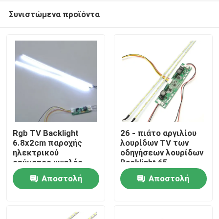
Συνιστώμενα προϊόντα
Rgb TV Backlight
26 - πιάτο αργιλίου
6.8x2cm παροχής
λουρίδων TV των
ηλεκτρικού
οδηγήσεων λουρίδων
Σπίτι
ρεύματος υψηλής
Backlight 65
τάσης μετατροπέας
οδηγήσεων ίντσας
Αποστολή
Αποστολή
Προϊόντα
ερώτησης
ερώτησης
Σχετικά με εμάς