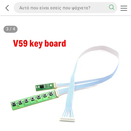
3
/
4