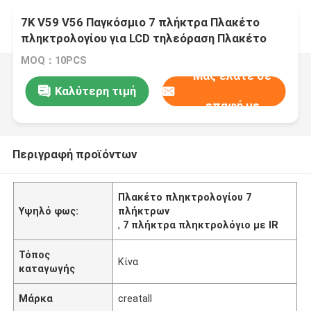
7K V59 V56 Παγκόσμιο 7 πλήκτρα Πλακέτο
πληκτρολογίου για LCD τηλεόραση Πλακέτο
συντονισμού πληκτρολόγιο με IR
MOQ：10PCS
Μας ελάτε σε
Καλύτερη τιμή
επαφή με
Περιγραφή προϊόντων
Πλακέτο πληκτρολογίου 7
Υψηλό φως:
πλήκτρων
,
7 πλήκτρα πληκτρολόγιο με IR
Τόπος
Κίνα
καταγωγής
Μάρκα
creatall