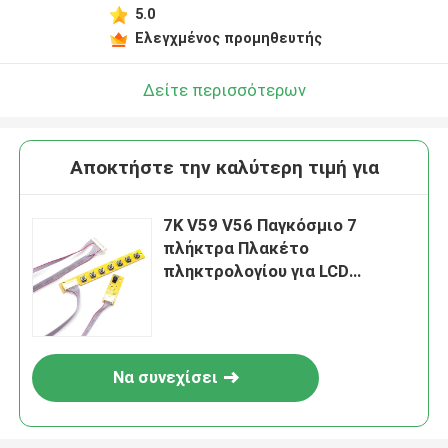
5.0
Αφήστε ένα μήνυμα
Ελεγχμένος προμηθευτής
We bellen je snel terug!
Δείτε περισσότερων
Αποκτήστε την καλύτερη τιμή για
7K V59 V56 Παγκόσμιο 7
πλήκτρα Πλακέτο
πληκτρολογίου για LCD
τηλεόραση Πλακέτο
συντονισμού πληκτρολόγιο με
IR
Να συνεχίσει
Υποβολή