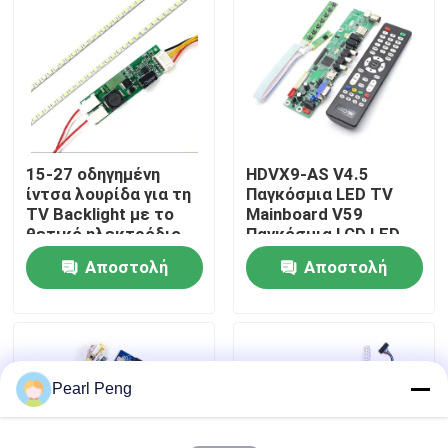
Επισκεψή εργοστασίου
Έλεγχος Ποιότητας
15-27 οδηγημένη
HDVX9-AS V4.5
Επικοινωνήστε μαζί μας
ίντσα λουρίδα για τη
Παγκόσμια LED TV
TV Backlight με το
Mainboard V59
θετικό ηλεκτρόδιο
Παγκόσμια LCD LED
Ειδήσεις
12v
TV Controller Board
Αποστολή
Αποστολή
ερώτησης
ερώτησης
Υποθέσεις
Ιστολόγιο
Pearl Peng
Μονάδα πίνακα ενισχυτή