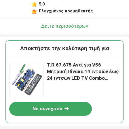
5.0
Αφήστε ένα μήνυμα
Ελεγχμένος προμηθευτής
We bellen je snel terug!
Δείτε περισσότερων
Αποκτήστε την καλύτερη τιμή για
T.R.67.675 Αντί για V56
Μητρική Πίνακα 14 ιντσών έως
24 ιντσών LED TV Combo
Μητρική Πίνακα
Να συνεχίσει
Υποβολή