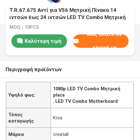
T.R.67.675 Αντί για V56 Μητρική Πίνακα 14
ιντσών έως 24 ιντσών LED TV Combo Μητρική
Πίνακα
MOQ：10PCS
Μας ελάτε σε
Καλύτερη τιμή
επαφή με
Περιγραφή προϊόντων
1080p LED TV Combo Μητρική
Υψηλό φως:
placa
,
LED TV Combo Motherboard
Τόπος
Κίνα
καταγωγής
Μάρκα
creatall