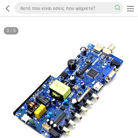
3
/
5