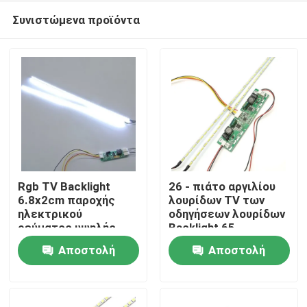
Συνιστώμενα προϊόντα
Rgb TV Backlight
26 - πιάτο αργιλίου
6.8x2cm παροχής
λουρίδων TV των
ηλεκτρικού
οδηγήσεων λουρίδων
Σπίτι
ρεύματος υψηλής
Backlight 65
τάσης μετατροπέας
οδηγήσεων ίντσας
Αποστολή
Αποστολή
Προϊόντα
ερώτησης
ερώτησης
Σχετικά με εμάς